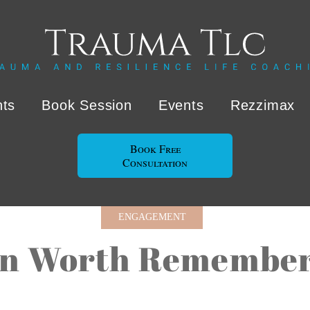
nts
Book Session
Events
Rezzimax
Book Free
Consultation
ENGAGEMENT
on Worth Rememberi