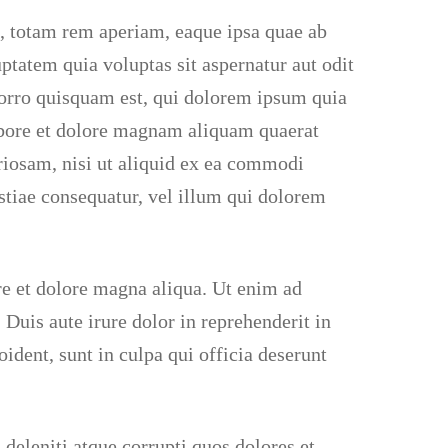
m, totam rem aperiam, eaque ipsa quae ab
uptatem quia voluptas sit aspernatur aut odit
porro quisquam est, qui dolorem ipsum quia
labore et dolore magnam aliquam quaerat
iosam, nisi ut aliquid ex ea commodi
stiae consequatur, vel illum qui dolorem
re et dolore magna aliqua. Ut enim ad
Duis aute irure dolor in reprehenderit in
oident, sunt in culpa qui officia deserunt
deleniti atque corrupti quos dolores et