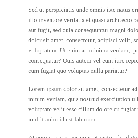
Sed ut perspiciatis unde omnis iste natus 
illo inventore veritatis et quasi architecto
aut fugit, sed quia consequuntur magni dol
dolor sit amet, consectetur, adipisci veli
voluptatem. Ut enim ad minima veniam, quis
consequatur? Quis autem vel eum iure repreh
eum fugiat quo voluptas nulla pariatur?
Lorem ipsum dolor sit amet, consectetur adi
minim veniam, quis nostrud exercitation ull
voluptate velit esse cillum dolore eu fugiat 
mollit anim id est laborum.
At vero eos et accusamus et iusto odio dign