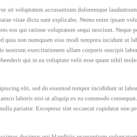
error sit voluptatem accusantium doloremque laudantiu
 beatae vitae dicta sunt explicabo. Nemo enim ipsam vol
ores eos qui ratione voluptatem sequi nesciunt. Neque 
t, sed quia non numquam eius modi tempora incidunt ut 
 nostrum exercitationem ullam corporis suscipit labor
enderit qui in ea voluptate velit esse quam nihil mole
piscing elit, sed do eiusmod tempor incididunt ut labo
amco laboris nisi ut aliquip ex ea commodo consequat. 
nulla pariatur. Excepteur sint occaecat cupidatat non pr
issimos ducimus qui blanditiis praesentium voluptatum 