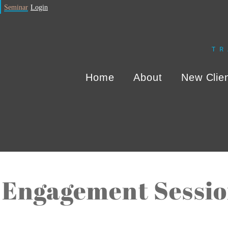
Skip
Seminar
Login
to
content
Home
About
New Clie
Engagement Sessi